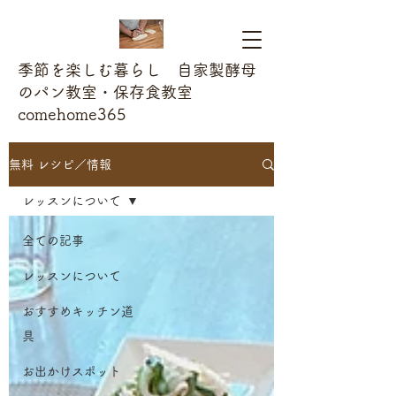
季節を楽しむ暮らし 自家製酵母
のパン教室・保存食教室
comehome365
無料 レシピ／情報
レッスンについて
全ての記事
レッスンについて
おすすめキッチン道
具
お出かけスポット