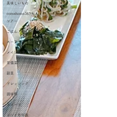
美味しいもの
comehome365大人
ツアー
ごはん、麺
スープ、汁
メイン料理
常備菜
副菜
ドレッシング
調味料
スイーツ
レシピ有料版