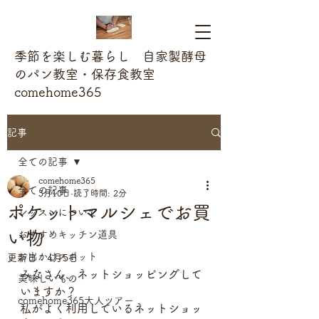
季節を楽しむ暮らし 自家製酵母
のパン教室・保存食教室
comehome365
記事
全ての記事
comehome365
全ての記事
3月10日
読了時間: 2分
ポケットマルシェでお買
レッスンについて
い物
おすすめキッチン道具
お出かけスポット
更新日：
4月5日
みなさん、ネットショッピングして
美味しいもの
いますか？ 
comehome365大人ツアー
私がよく利用しているネットショッ