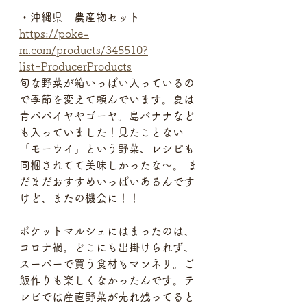
・沖縄県　農産物セット 
https://poke-
m.com/products/345510?
list=ProducerProducts
旬な野菜が箱いっぱい入っているの
で季節を変えて頼んでいます。夏は
青パパイヤやゴーヤ。島バナナなど
も入っていました！見たことない
「モーウイ」という野菜、レシピも
同梱されてて美味しかったな〜。 ま
だまだおすすめいっぱいあるんです
けど、またの機会に！！
ポケットマルシェにはまったのは、
コロナ禍。どこにも出掛けられず、
スーパーで買う食材もマンネリ。ご
飯作りも楽しくなかったんです。テ
レビでは産直野菜が売れ残ってると