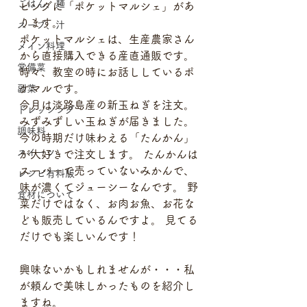
ごはん、麺
ピングに「ポケットマルシェ」があ
ります。
スープ、汁
ポケットマルシェは、生産農家さん
メイン料理
から直接購入できる産直通販です。
常備菜
時々、教室の時にお話ししているポ
ケマルです。 
副菜
今月は淡路島産の新玉ねぎを注文。
ドレッシング
みずみずしい玉ねぎが届きました。
調味料
今の時期だけ味わえる「たんかん」
スイーツ
が大好きで注文します。 たんかんは
スーパーで売っていないみかんで、
レシピ有料版
味が濃くてジューシーなんです。 野
食材について
菜だけではなく、お肉お魚、お花な
ども販売しているんですよ。 見てる
だけでも楽しいんです！
興味ないかもしれませんが・・・私
が頼んで美味しかったものを紹介し
ますね。 