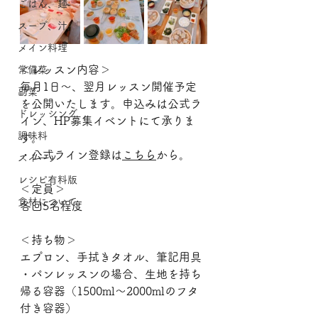
ごはん、麺
スープ、汁
メイン料理
＜レッスン内容＞ 　
常備菜
毎月1日〜、翌月レッスン開催予定
副菜
を公開いたします。申込みは公式ラ
ドレッシング
イン、HP募集イベントにて承りま
調味料
す。
・公式ライン登録は
こちら
から。
スイーツ
レシピ有料版
＜定員＞　
食材について
各回5名程度　　
＜持ち物＞ 　
エプロン、手拭きタオル、筆記用具
・パンレッスンの場合、生地を持ち
帰る容器（1500ml～2000mlのフタ
付き容器）