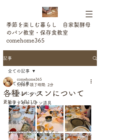
季節を楽しむ暮らし 自家製酵母
のパン教室・保存食教室
comehome365
記事
全ての記事
comehome365
全ての記事
5月8日
読了時間: 2分
各種レッスンについて
レッスンについて
更新日：
5月11日
おすすめキッチン道具
お出かけスポット
美味しいもの
comehome365大人ツアー