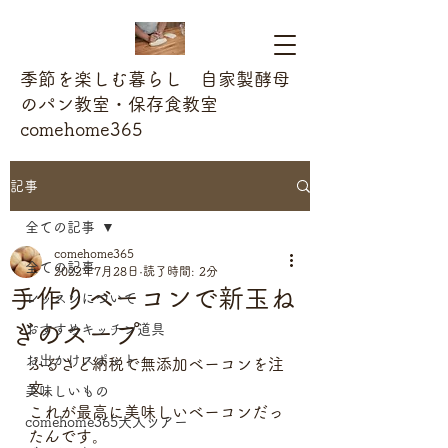
季節を楽しむ暮らし 自家製酵母
のパン教室・保存食教室
comehome365
記事
全ての記事
comehome365
全ての記事
2022年7月28日
読了時間: 2分
手作りベーコンで新玉ね
レッスンについて
ぎのスープ
おすすめキッチン道具
お出かけスポット
ふるさと納税で無添加ベーコンを注
文。
美味しいもの
これが最高に美味しいベーコンだっ
comehome365大人ツアー
たんです。