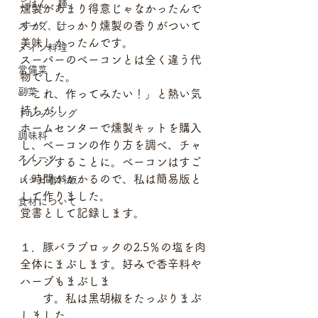
ごはん、麺
燻製があまり得意じゃなかったんで
すが、しっかり燻製の香りがついて
スープ、汁
美味しかったんです。
メイン料理
スーパーのベーコンとは全く違う代
常備菜
物でした。
副菜
「これ、作ってみたい！」と熱い気
持ちが！
ドレッシング
ホームセンターで燻製キットを購入
調味料
し、ベーコンの作り方を調べ、チャ
スイーツ
レンジすることに。ベーコンはすご
く時間がかかるので、私は簡易版と
レシピ有料版
して作りました。
食材について
覚書として記録します。
１．豚バラブロックの2.5％の塩を肉
全体にまぶします。好みで香辛料や
ハーブもまぶしま
　　す。私は黒胡椒をたっぷりまぶ
しました。