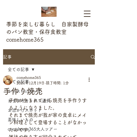
季節を楽しむ暮らし 自家製酵母
のパン教室・保存食教室
comehome365
記事
全ての記事
comehome365
全ての記事
2021年12月19日
読了時間: 1分
手作り焼売
レッスンについて
子供が生まれてから焼売を手作りす
おすすめキッチン道具
るようになりました。
お出かけスポット
それまで焼売が我が家の食卓にメイ
美味しいもの
ン料理として登場することがなかっ
comehome365大人ツアー
たんです。