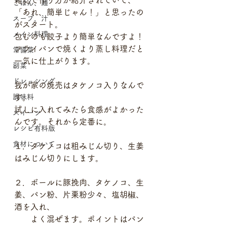
雑誌で作り方が紹介されていて、
ごはん、麺
「あれ、簡単じゃん！」と思ったの
スープ、汁
がスタート。
メイン料理
包むのも餃子より簡単なんですよ！
フライパンで焼くより蒸し料理だと
常備菜
一気に仕上がります。
副菜
ドレッシング
我が家の焼売はタケノコ入りなんで
調味料
す。
試しに入れてみたら食感がよかった
スイーツ
んです。それから定番に。
レシピ有料版
食材について
１．タケノコは粗みじん切り、生姜
はみじん切りにします。
２．ボールに豚挽肉、タケノコ、生
姜、パン粉、片栗粉少々、塩胡椒、
酒を入れ、
　　よく混ぜます。ポイントはパン