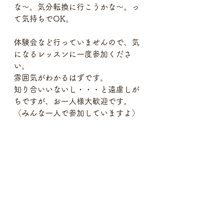
な〜。気分転換に行こうかな〜。っ
て気持ちでOK。
体験会など行っていませんので、気
になるレッスンに一度参加くださ
い。
雰囲気がわかるはずです。
知り合いいないし・・・と遠慮しが
ちですが、お一人様大歓迎です。
（みんな一人で参加していますよ）
まずは勇気を持って、興味ある回に
参加してみませんか？
現在募集中のレッスンはこちらから
→
レッスン