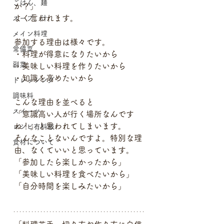
ごはん、麺
か？」
よく言われます。
スープ、汁
メイン料理
参加する理由は様々です。
常備菜
・料理が得意になりたいから
副菜
・美味しい料理を作りたいから
・知識を高めたいから
ドレッシング
調味料
こんな理由を並べると
スイーツ
「意識高い人が行く場所なんです
ね！」と思われてしまいます。
レシピ有料版
そんなことないんですよ。特別な理
食材について
由、なくていいと思っています。
「参加したら楽しかったから」
「美味しい料理を食べたいから」
「自分時間を楽しみたいから」