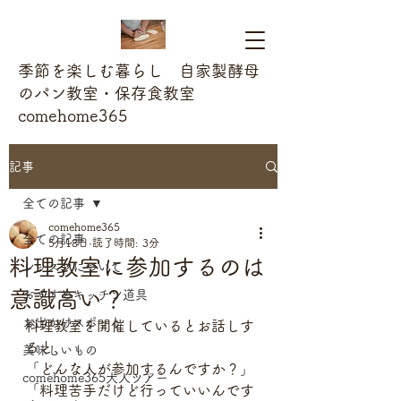
季節を楽しむ暮らし 自家製酵母
のパン教室・保存食教室
comehome365
記事
全ての記事
comehome365
全ての記事
5月18日
読了時間: 3分
料理教室に参加するのは
レッスンについて
意識高い？
おすすめキッチン道具
お出かけスポット
料理教室を開催しているとお話しす
ると、
美味しいもの
「どんな人が参加するんですか？」
comehome365大人ツアー
「料理苦手だけど行っていいんです