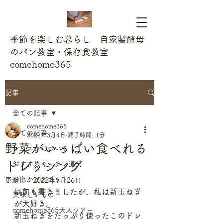
季節を楽しむ暮らし 自家製酵母
のパン教室・保存食教室
comehome365
記事
全ての記事
comehome365
全ての記事
2021年3月4日
読了時間: 1分
野菜がいっぱい食べれる
レッスンについて
ドレッシング
おすすめキッチン道具
お出かけスポット
更新日：
2022年7月26日
以前も書きましたが、私は新玉ねぎ
美味しいもの
が大好き。
comehome365大人ツアー
新玉ねぎをたっぷり使ったこのドレ