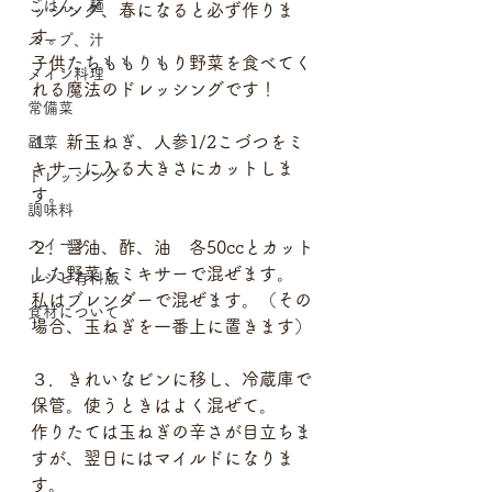
ごはん、麺
ッシング、春になると必ず作りま
す。
スープ、汁
子供たちももりもり野菜を食べてく
メイン料理
れる魔法のドレッシングです！
常備菜
１．新玉ねぎ、人参1/2こづつをミ
副菜
キサーに入る大きさにカットしま
ドレッシング
す。
調味料
スイーツ
２．醤油、酢、油　各50ccとカット
した野菜をミキサーで混ぜます。
レシピ有料版
私はブレンダーで混ぜます。（その
食材について
場合、玉ねぎを一番上に置きます）
３．きれいなビンに移し、冷蔵庫で
保管。使うときはよく混ぜて。
作りたては玉ねぎの辛さが目立ちま
すが、翌日にはマイルドになりま
す。