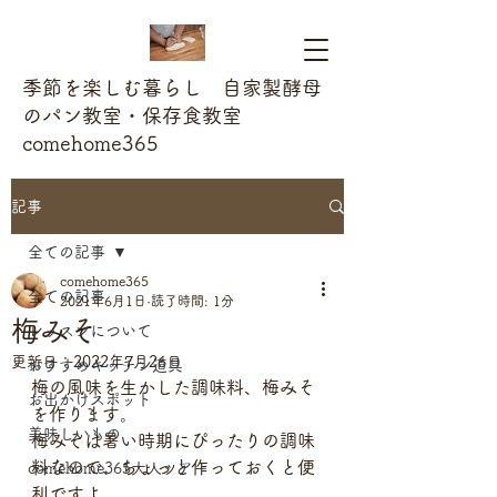
季節を楽しむ暮らし 自家製酵母
のパン教室・保存食教室
comehome365
記事
全ての記事
comehome365
全ての記事
2021年6月1日
読了時間: 1分
梅みそ
レッスンについて
更新日：
2022年7月26日
おすすめキッチン道具
梅の風味を生かした調味料、梅みそ
お出かけスポット
を作ります。
美味しいもの
梅みそは暑い時期にぴったりの調味
料なので、ちょっと作っておくと便
comehome365大人ツアー
利ですよ。