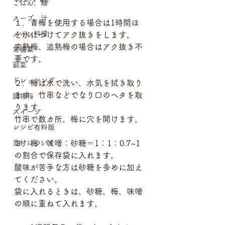
ごはん、麺
スープ、汁
１．青梅を使用する場合は1時間ほ
メイン料理
ど水につけてアク抜きをします。
完熟梅、追熟梅の場合はアク抜き不
常備菜
要です。
副菜
ドレッシング
２．梅は水で洗い、水気を拭き取り
ます。竹串などでなり口のヘタを取
調味料
ります。
スイーツ
竹串で数カ所、梅に穴を開けます。
レシピ有料版
食材について
３．梅：味噌：砂糖＝1：1：0.7~1
の割合で保存袋に入れます。
酸味が苦手な方は砂糖を多めに加え
てください。
袋に入れるときは、砂糖、梅、味噌
の順に重ねて入れます。