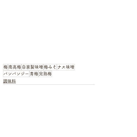
梅
南高梅
自家製味噌
梅みそ
ナス味噌
バンバンジー
青梅
完熟梅
調味料
すべて表示
最新記事