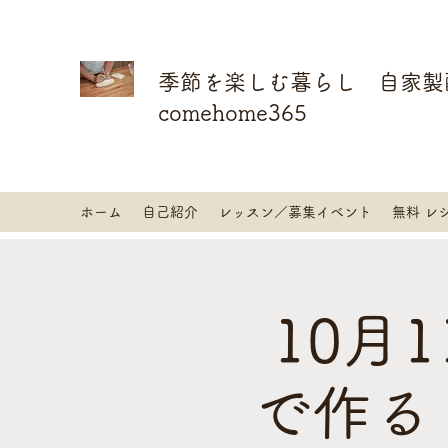
季節を楽しむ暮らし 自家製
comehome365
ホーム
自己紹介
レッスン／募集イベント
無料 レ
10月
で作る