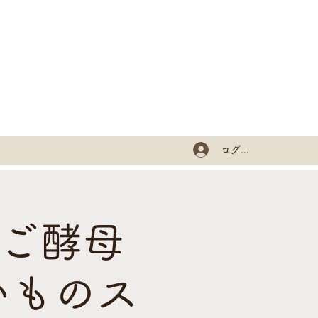
ログイン
んご酵母
いものス