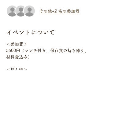
その他+2 名の参加者
イベントについて
＜参加費＞　
5500円（ランチ付き、保存食の持ち帰り、
材料費込み）
＜持ち物＞　　
エプロン、手拭きタオル、筆記用具、包丁、
まな板
＜申し込み＞　
ご予約フォームにてお名前、連絡先、アレル
ギーの有無をお知らせください。
さらに表示