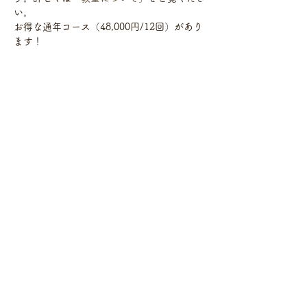
い。 
お得な通年コース（48,000円/12回）があり
ます！　
さらに表示
スケジュール
10:00 - 12:00
2 時間
2月2日 ３６５保存食の会
すべて見る
このイベントをシェア