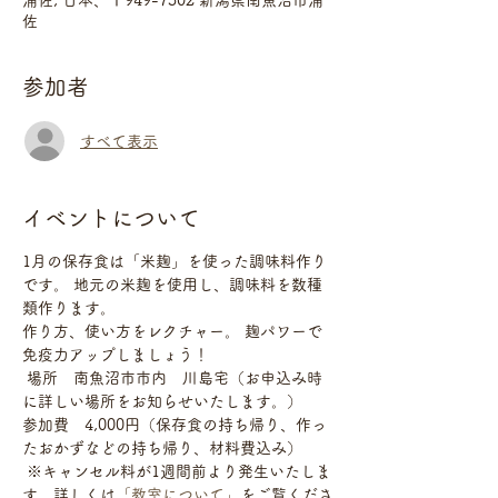
浦佐, 日本、〒949-7302 新潟県南魚沼市浦
佐
参加者
すべて表示
イベントについて
1月の保存食は「米麹」を使った調味料作り
です。 地元の米麹を使用し、調味料を数種
類作ります。
作り方、使い方をレクチャー。 麹パワーで
免疫力アップしましょう！
 場所　南魚沼市市内　川島宅（お申込み時
に詳しい場所をお知らせいたします。）  
参加費　4,000円（保存食の持ち帰り、作っ
たおかずなどの持ち帰り、材料費込み）
 ※キャンセル料が1週間前より発生いたしま
す。詳しくは
「教室について」
をご覧くださ