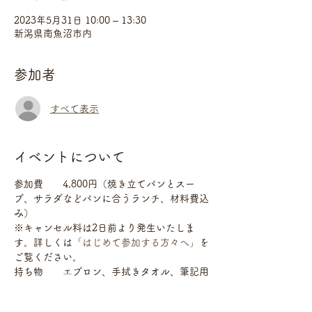
2023年5月31日 10:00 – 13:30
新潟県南魚沼市内
参加者
すべて表示
イベントについて
参加費　　4,800円（焼き立てパンとスー
プ、サラダなどパンに合うランチ、材料費込
み）
※キャンセル料は2日前より発生いたしま
す。詳しくは
「はじめて参加する方々へ」
を
ご覧ください。
持ち物　　エプロン、手拭きタオル、筆記用
具、生地を持ち帰る容器（1500ml～2000ml
のフタ付き容器）