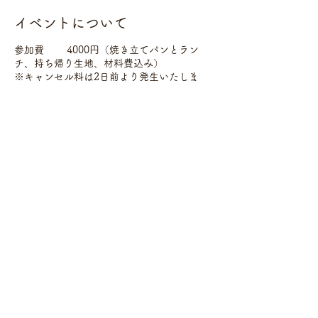
イベントについて
参加費 4000円（焼き立てパンとラン
チ、持ち帰り生地、材料費込み）
※キャンセル料は2日前より発生いたしま
す。詳しくは
「はじめて参加する方々へ」
を
ご覧ください。
持ち物 エプロン、手拭きタオル、筆記用
具、生地を持ち帰る容器（1500ml～2000ml
のフタ付き容器）
※教室では、生地を持ち帰る容器（1900ml
のフタ付き容器）を500円にて販売していま
す。必要な方は予約時にお知らせください。
このイベントをシェア
申し込み comehome365@gmail.comまた
は、ご予約フォームにてお名前、連絡先、希
望日時、アレルギーの有無をお知らせくださ
い。 ※持ち帰り容器の必要な方はそれぞれ
お伝え下さい。
＜参加について＞