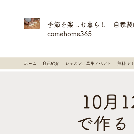
季節を楽しむ暮らし 自家製
comehome365
ホーム
自己紹介
レッスン／募集イベント
無料 レ
10月
で作る