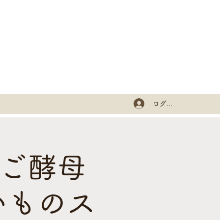
ログイン
んご酵母
いものス