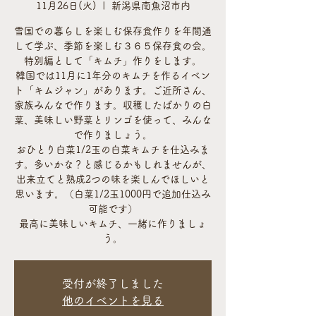
11月26日(火)
  |  
新潟県南魚沼市内
雪国での暮らしを楽しむ保存食作りを年間通
して学ぶ、季節を楽しむ３６５保存食の会。
特別編として「キムチ」作りをします。
韓国では11月に1年分のキムチを作るイベン
ト「キムジャン」があります。ご近所さん、
家族みんなで作ります。収穫したばかりの白
菜、美味しい野菜とリンゴを使って、みんな
で作りましょう。
おひとり白菜1/2玉の白菜キムチを仕込みま
す。多いかな？と感じるかもしれませんが、
出来立てと熟成2つの味を楽しんでほしいと
思います。（白菜1/2玉1000円で追加仕込み
可能です）
最高に美味しいキムチ、一緒に作りましょ
う。
受付が終了しました
他のイベントを見る