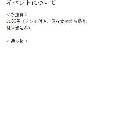
イベントについて
＜参加費＞　
5500円（ランチ付き、保存食の持ち帰り、
材料費込み）
＜持ち物＞　　
エプロン、手拭きタオル、筆記用具
＜申し込み＞　
ご予約フォームにてお名前、連絡先、アレル
ギーの有無をお知らせください。
さらに表示
このイベントをシェア