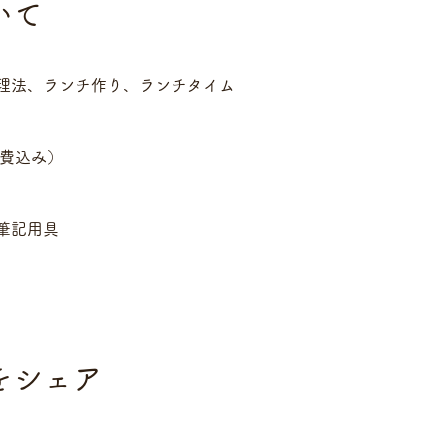
いて
理法、ランチ作り、ランチタイム
料費込み）
筆記用具
をシェア