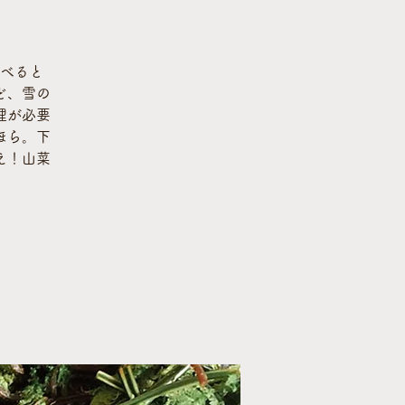
べると
ど、雪の
理が必要
ほら。下
え！山菜