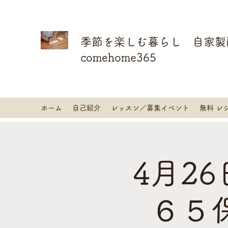
季節を楽しむ暮らし 自家製
comehome365
ホーム
自己紹介
レッスン／募集イベント
無料 レ
4月2
６５