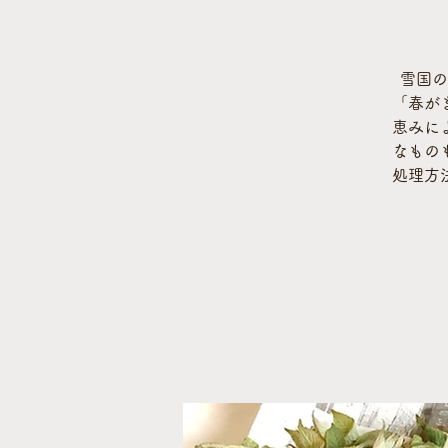
雪国の
「春が
恵みに
なもの
処理方