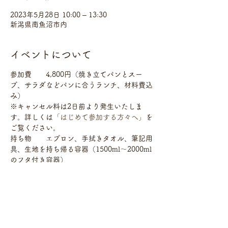
2023年5月28日 10:00 – 13:30
新潟県南魚沼市内
イベントについて
参加費　　4,800円（焼き立てパンとスー
プ、サラダなどパンに合うランチ、材料費込
み）
※キャンセル料は2日前より発生いたしま
す。詳しくは
「はじめて参加する方々へ」
を
ご覧ください。
持ち物　　エプロン、手拭きタオル、筆記用
具、生地を持ち帰る容器（1500ml～2000ml
のフタ付き容器）
※教室では、生地を持ち帰る容器（1900ml
のフタ付き容器）を500円にて販売していま
す。必要な方は予約時にお知らせください。
申し込み　comehome365@gmail.comまた
は、ご予約フォームにてお名前、連絡先、希
望日時、アレルギーの有無をお知らせくださ