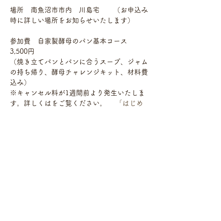
場所　南魚沼市市内　川島宅　　（お申込み
時に詳しい場所をお知らせいたします）
参加費　自家製酵母のパン基本コース 　
3,500円 　　　　　
（焼き立てパンとパンに合うスープ、ジャム
の持ち帰り、酵母チャレンジキット、材料費
込み） 
※キャンセル料が1週間前より発生いたしま
す。詳しくは
をご覧ください。　 
「はじめ
て参加する方々へ」
 持ち物　　エプロン、手拭きタオル、筆記
用具、生地を持ち帰る容器（1500ml～
2000mlのフタ付き容器）、マスク、スープ
を入れるタッパー（大きめがいいです）
さらに表示