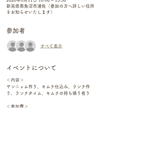
2026年8月11日 10:00 – 13:30
新潟県南魚沼市浦佐（参加の方へ詳しい住所
をお知らせいたします）
参加者
すべて表示
イベントについて
＜内容＞　　
ヤンニョム作り、キムチ仕込み、ランチ作
り、ランチタイム、キムチの持ち帰り有り
＜参加費＞　
5800円（ランチ付き、材料費込み、キムチ
の持ち帰りあり）
＜持ち物＞　　
エプロン、手拭きタオル、筆記用具