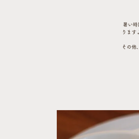
暑い時
ります
その他