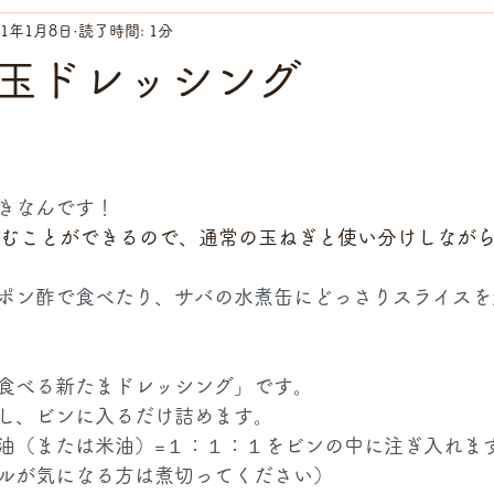
21年1月8日
読了時間: 1分
メイン料理
常備菜
副菜
ドレッシング
調味料
玉ドレッシング
きなんです！
しむことができるので、通常の玉ねぎと使い分けしなが
ポン酢で食べたり、サバの水煮缶にどっさりスライスを
食べる新たまドレッシング」です。
し、ビンに入るだけ詰めます。
油（または米油）=１：１：１をビンの中に注ぎ入れま
ルが気になる方は煮切ってください）