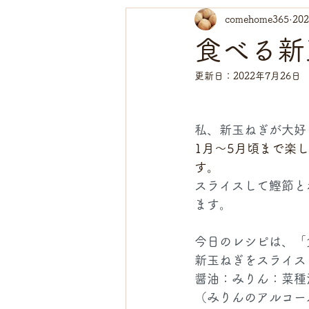
comehome365
20
ごはん、麺
スープ、汁
食べる新
更新日：
2022年7月26日
レシピ有料版
食材について
私、新玉ねぎが大好
1月〜5月頃まで楽
す。
スライスして鰹節と
ます。
今日のレシピは、「
新玉ねぎをスライス
醤油：みりん：菜種
（みりんのアルコー