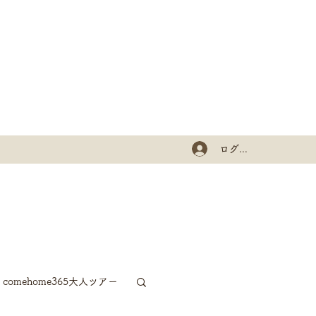
ログイン
comehome365大人ツアー