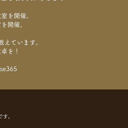
教室を開催。
室を開催。
教えています。
食卓を！
e365
です。