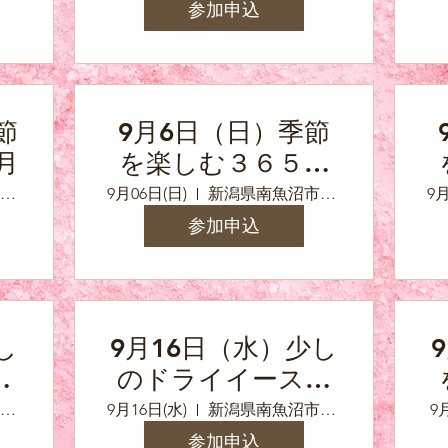
参加申込
節
9月6日（日）季節
月
を楽しむ３６５保
存食の会特別編
新潟県南魚沼市浦佐（参加の方へ詳しい住所をお知らせいたします）
9月06日(日)
新潟県南魚沼市浦佐（参加の方へ詳しい住所をお知らせいたします）
9月
「ポン酢と柚子胡
参加申込
椒」
し
9月16日（水）少し
ト
のドライイースト
で作るベーグル
新潟県南魚沼市浦佐（参加の方へ詳しい住所をお知らせいたします）
9月16日(水)
新潟県南魚沼市浦佐（参加の方へ詳しい住所をお知らせいたします）
9
参加申込