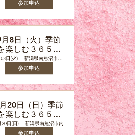
菜」
参加申込
9月8日（火）季節
を楽しむ３６５保
存食の会特別編
08日(火)
新潟県南魚沼市浦佐（参加の方へ詳しい住所をお知らせいたします）
「ポン酢と柚子胡
参加申込
椒」
9月20日（日）季節
を楽しむ３６５保
存食の会9月「糠
月20日(日)
新潟県南魚沼市内
床」
参加申込