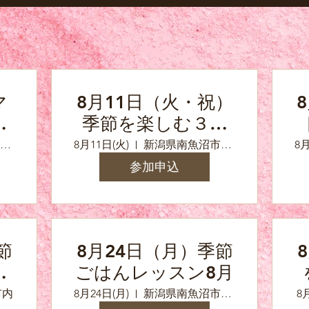
マ
8月11日（火・祝）
ー
季節を楽しむ３６
５保存食の会特別
新潟県南魚沼市浦佐（参加の方へ詳しい住所をお知らせいたします）
8月11日(火)
新潟県南魚沼市浦佐（参加の方へ詳しい住所をお知らせいたします）
8月
編夏「夏キムチ」
参加申込
節
8月24日（月）季節
保
ごはんレッスン8月
野
市内
8月24日(月)
新潟県南魚沼市浦佐（参加の方へ詳しい住所をお知らせいたします）
8