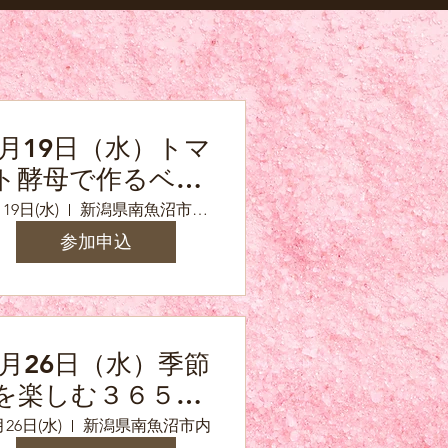
8月19日（水）トマ
ト酵母で作るベー
コンエピ
19日(水)
新潟県南魚沼市浦佐（参加の方へ詳しい住所をお知らせいたします）
参加申込
8月26日（水）季節
を楽しむ３６５保
存食の会8月「夏野
月26日(水)
新潟県南魚沼市内