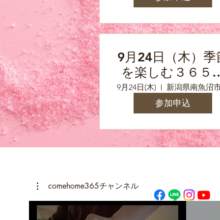
9月24日（木）季
を楽しむ３６５
存食の会9月「
9月24日(木)
新潟県南魚沼
床」
参加申込
comehome365チャンネル