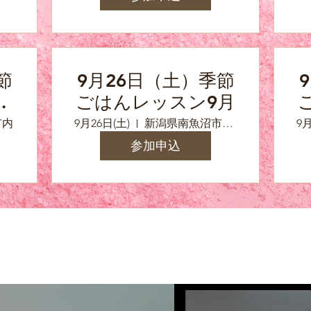
節
9月26日（土）季節
保
ごはんレッスン9月
糠
市内
9月26日(土)
新潟県南魚沼市浦佐（参加の方へ詳しい住所をお知らせいたします）
9月
参加申込