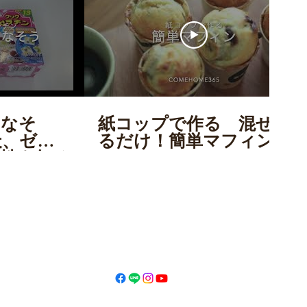
こなそ
紙コップで作る 混ぜ
天、ゼラ
るだけ！簡単マフィン
特性を知ろ
ひんやりス
う！