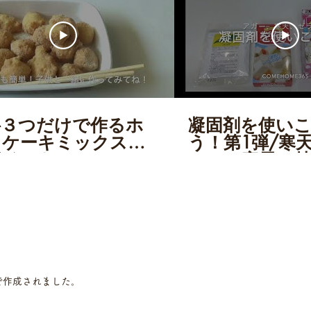
３つだけで作るホ
凝固剤を使い
トケーキミックス／
う！第1弾/寒
腐ドーナツ
チン、寒天の
う/ 美味しい
イーツを作ろ
com で作成されました。