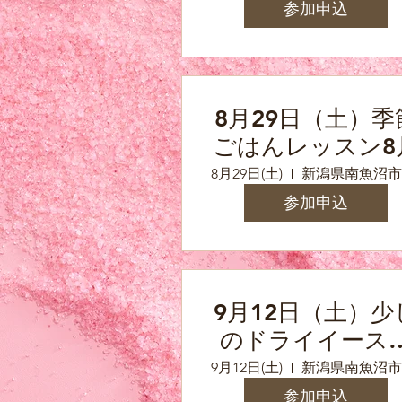
菜」
参加申込
8月29日（土）季
ごはんレッスン8
8月29日(土)
参加申込
9月12日（土）少
のドライイース
で作るベーグル
9月12日(土)
参加申込