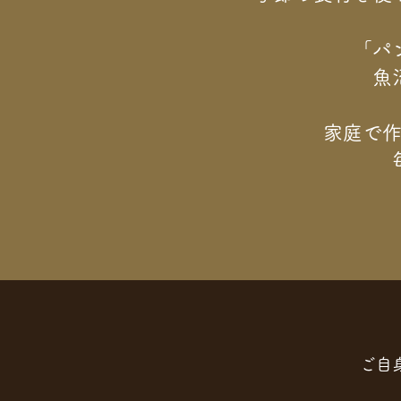
「パ
魚
家庭で
ご自