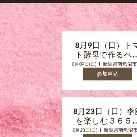
8月9日（日）ト
ト酵母で作るベ
コンエピ
8月09日(日)
参加申込
8月23日（日）季
を楽しむ３６５
存食の会8月「夏
8月23日(日)
新潟県南魚沼